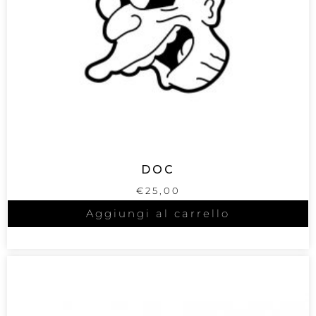
DOC
€
25,00
Aggiungi al carrello