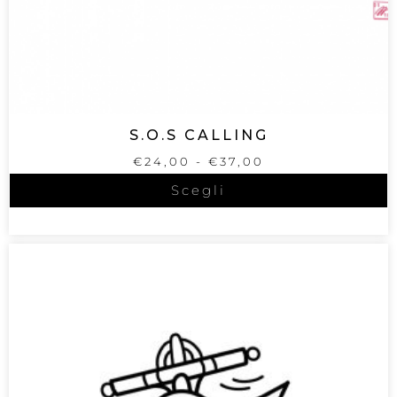
S.O.S CALLING
€
24,00
-
€
37,00
Scegli