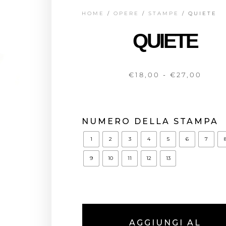
HOME
/
OPERE
/
STAMPE
/ QUIETE
QUIETE
€
18,00
-
€
27,00
NUMERO DELLA STAMPA
1
2
3
4
5
6
7
9
10
11
12
13
AGGIUNGI AL