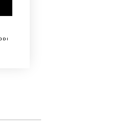
ODI
I