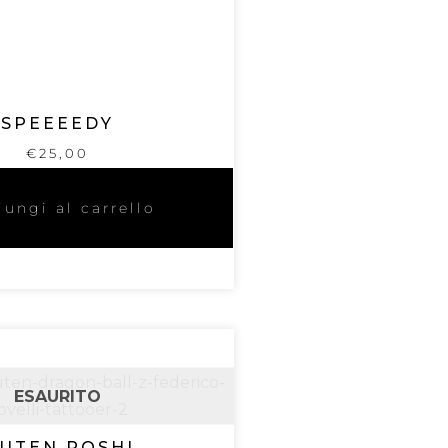
SPEEEEDY
€
25,00
ungi al carrello
ESAURITO
UTEN ROSHI