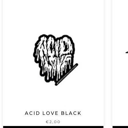
ACID LOVE BLACK
€
2,00