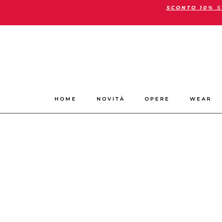
SCONTO 10%
S
Vai
al
contenuto
HOME
NOVITÀ
OPERE
WEAR