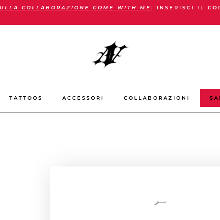
ULLA COLLABORAZIONE COME WITH ME
: INSERISCI IL C
TATTOOS
ACCESSORI
COLLABORAZIONI
SA