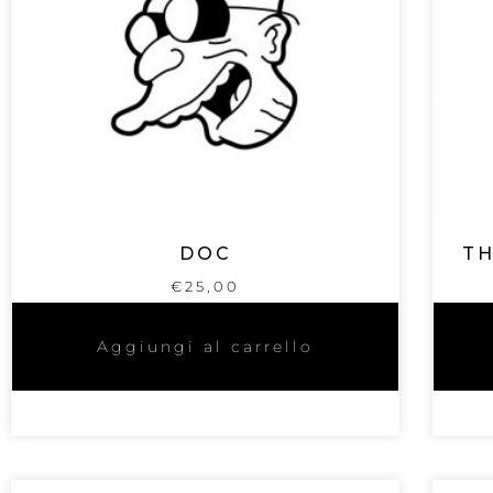
DOC
TH
€
25,00
Aggiungi al carrello