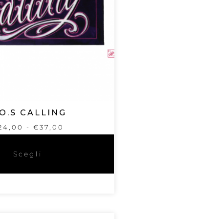
.O.S CALLING
24,00
-
€
37,00
Scegli