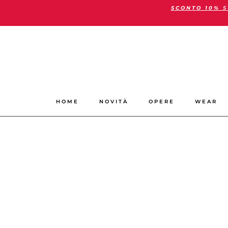
SCONTO 10%
S
Vai
al
contenuto
HOME
NOVITÀ
OPERE
WEAR