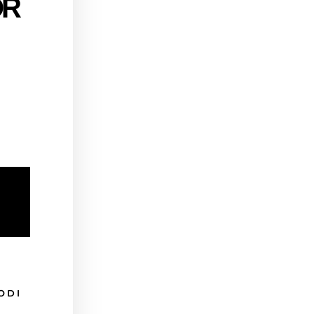
OR
ODI
I