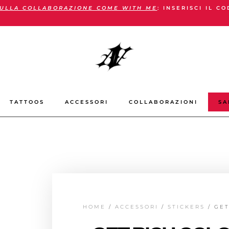
ULLA COLLABORAZIONE COME WITH ME
: INSERISCI IL C
TATTOOS
ACCESSORI
COLLABORAZIONI
SA
HOME
/
ACCESSORI
/
STICKERS
/ GET